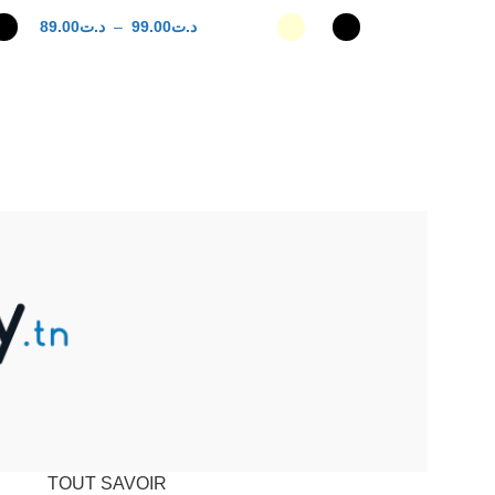
89.00
د.ت
–
99.00
د.ت
CHOIX DES OPTIONS
TOUT SAVOIR