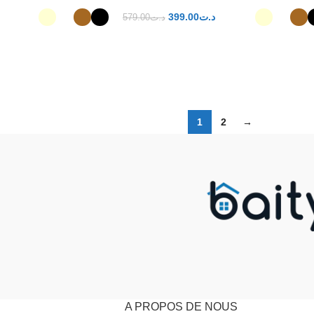
399.00
د.ت
579.00
د.ت
NS
CHOIX DES OPTIONS
1
2
→
A PROPOS DE NOUS