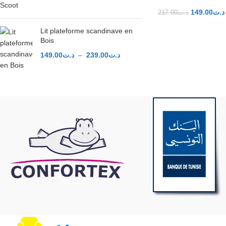
149.00
د.ت
217.00
د.ت
Lit plateforme scandinave en
Bois
CHOIX DES OPTIO
149.00
د.ت
–
239.00
د.ت