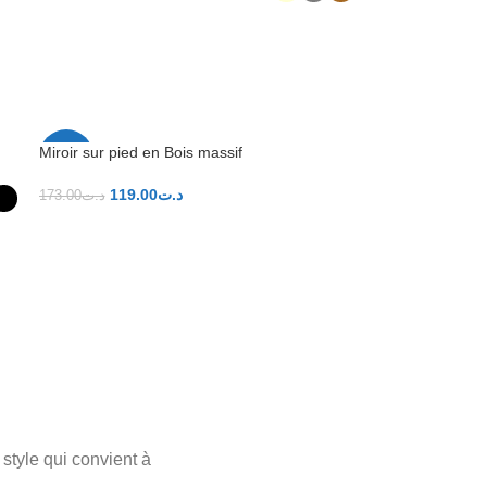
CHOIX DES OPTIONS
Miroir sur pied en Bois massif
-31%
119.00
د.ت
173.00
د.ت
AJOUTER AU PANIER
style qui convient à