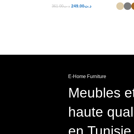
249.00
د.ت
361.00
د.ت
CHOIX DES OPTIONS
E-Home Furniture
Meubles et
haute qual
en Tunisie 