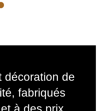
 décoration de
ité, fabriqués
et à des prix