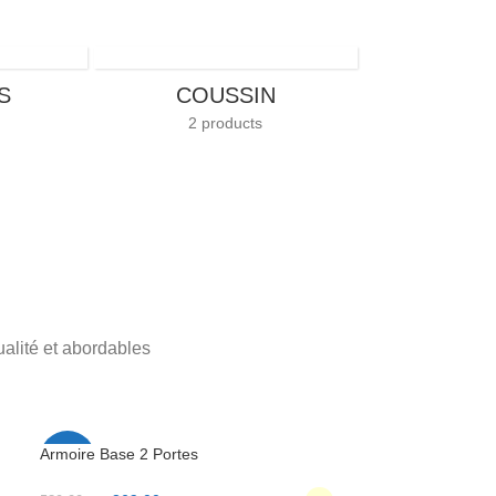
S
COUSSIN
2 products
alité et abordables
Armoire Base 2 Portes
-32%