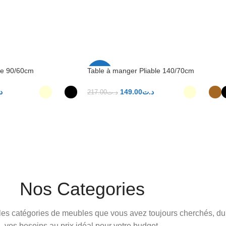
le 90/60cm
Table à manger Pliable 140/70cm
-31%
د
149.00
د.ت
217.00
د.ت
NS
CHOIX DES OPTIONS
Nos Categories
es catégories de meubles que vous avez toujours cherchés, du 
vos besoins au prix idéal pour votre budget.