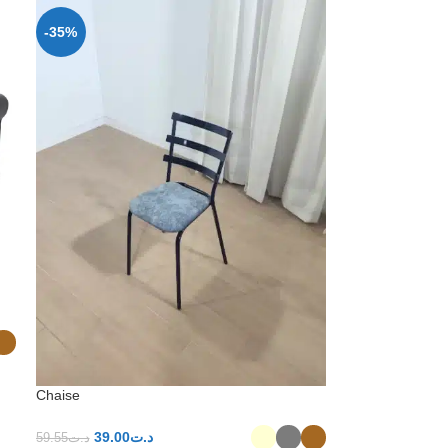
-35%
Chaise
39.00
د.ت
59.55
د.ت