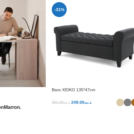
-31%
Banc KEIKO 135*47cm
249.00
د.ت
361.00
د.ت
on
Marron.
CHOIX DES OPTIONS
NS