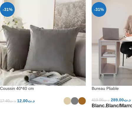
-31%
-31%
Coussin 40*40 cm
Bureau Pliable
289.00
د.ت
419.00
د.ت
12.00
د.ت
17.40
د.ت
Blanc.
Blanc/Marr
CHOIX DES OPTIONS
CHOIX DES OPTIO