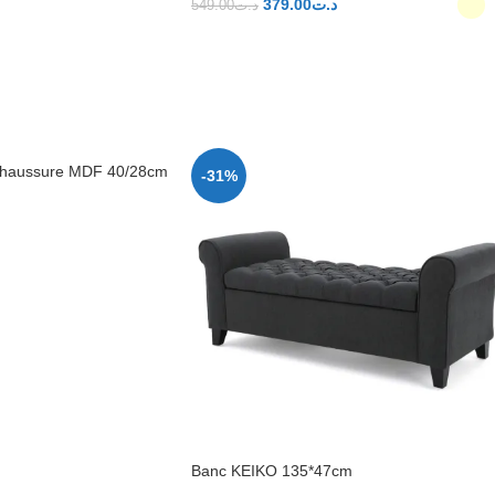
379.00
د.ت
549.00
د.ت
ER
CHOIX DES OPTIONS
chaussure MDF 40/28cm
-31%
ER
Banc KEIKO 135*47cm