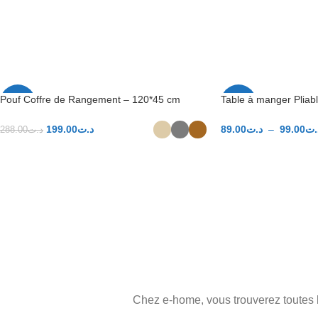
Pouf Coffre de Rangement – 120*45 cm
Table à manger Pliab
-31%
-38%
199.00
د.ت
89.00
د.ت
–
99.00
.ت
288.00
د.ت
CHOIX DES OPTIONS
CHOIX DES OPTIO
Chez e-home, vous trouverez toutes l