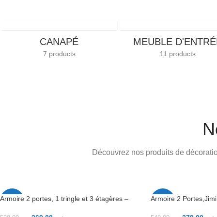
CANAPÉ
MEUBLE D'ENTRÉ
7 products
11 products
N
Découvrez nos produits de décoratio
Armoire 2 portes, 1 tringle et 3 étagères –
Armoire 2 Portes,Jimi
-32%
-31%
chêne/blanc