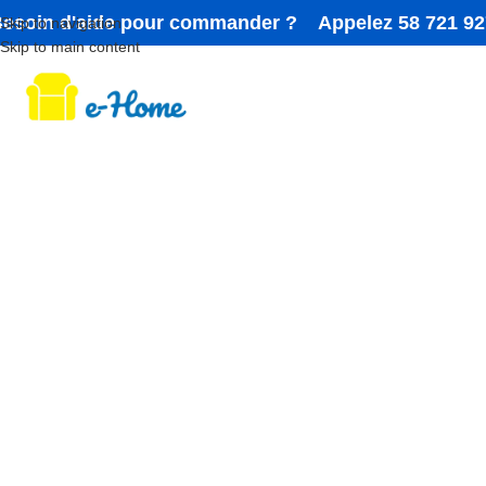
esoin d'aide pour commander ? Appelez 58 721 92
Skip to navigation
Skip to main content