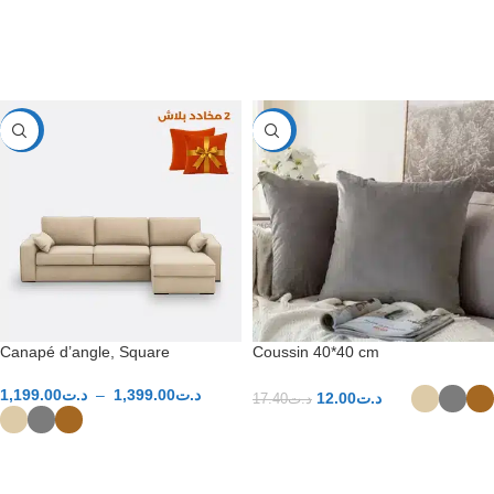
CHOIX DES OPTIONS
CHOIX DES OPTIONS
-40%
-31%
Canapé d’angle, Square
Coussin 40*40 cm
1,199.00
د.ت
–
1,399.00
د.ت
12.00
د.ت
17.40
د.ت
CHOIX DES OPTIONS