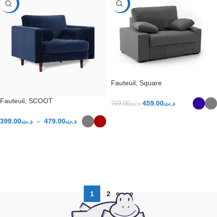
-50%
-40%
Fauteuil, Square
Fauteuil, SCOOT
459.00
د.ت
769.00
د.ت
399.00
د.ت
–
479.00
د.ت
CHOIX DES OPTIONS
CHOIX DES OPTIONS
1
2
→