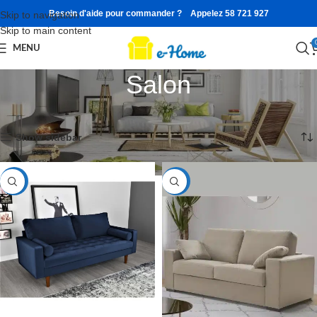
Besoin d'aide pour commander ? Appelez 58 721 927
Skip to navigation
Skip to main content
MENU
Salon
Accueil
Affichage de 1–12 sur 23 résultats
Show sidebar
-41%
-40%