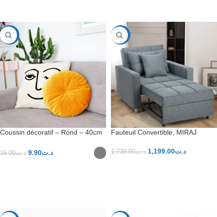
CHOIX DES OPTIONS
-38%
-31%
Coussin décoratif – Rond – 40cm
Fauteuil Convertible, MIRAJ
1,199.00
د.ت
1,738.00
د.ت
9.90
د.ت
16.00
د.ت
AJOUTER AU PANIER
CHOIX DES OPTIONS