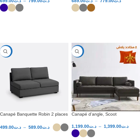
699.00
د.ت
–
799.00
د.ت
689.00
د.ت
–
779.00
د.ت
CHOIX DES OPTIONS
CHOIX DES OPTIONS
-31%
-40%
Canapé Banquette Robin 2 places
Canapé d’angle, Scoot
1,199.00
د.ت
–
1,399.00
د.ت
499.00
د.ت
–
589.00
د.ت