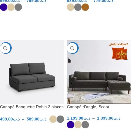
699.00
د.ت
–
799.00
د.ت
689.00
د.ت
–
779.00
د.ت
CHOIX DES OPTIONS
CHOIX DES OPTIONS
-31%
-40%
Canapé Banquette Robin 2 places
Canapé d’angle, Scoot
1,199.00
د.ت
–
1,399.00
د.ت
499.00
د.ت
–
589.00
د.ت