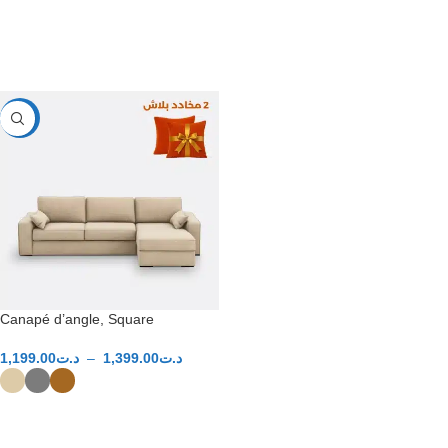
CHOIX DES OPTIONS
CHOIX DES OPTIONS
-40%
Canapé d’angle, Square
1,199.00
د.ت
–
1,399.00
د.ت