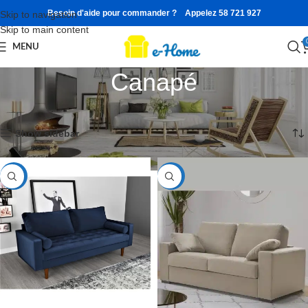
Besoin d'aide pour commander ? Appelez 58 721 927
Skip to navigation
Skip to main content
MENU
Canapé
Accueil
7 résultats affichés
Show sidebar
-41%
-40%