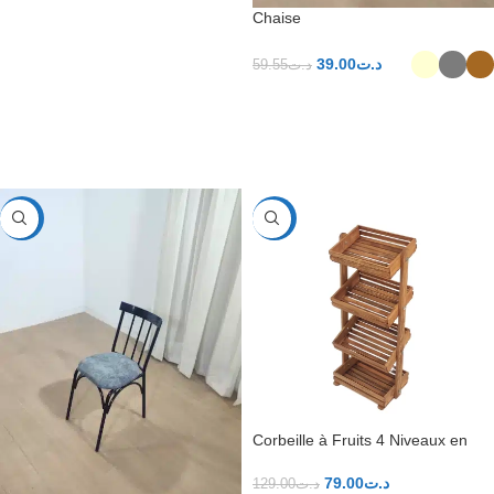
Chaise
39.00
د.ت
59.55
د.ت
CHOIX DES OPTIONS
CHOIX DES OPTIONS
-31%
-39%
Corbeille à Fruits 4 Niveaux en
Bois massif
79.00
د.ت
129.00
د.ت