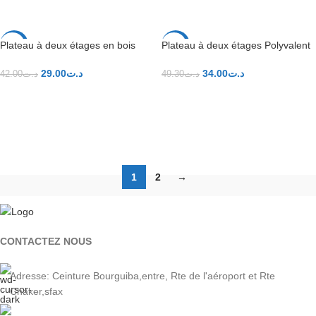
AJOUTER AU PANIER
Plateau à deux étages en bois
Plateau à deux étages Polyvalent
-31%
-31%
massif
en bois massif
29.00
د.ت
34.00
د.ت
42.00
د.ت
49.30
د.ت
AJOUTER AU PANIER
AJOUTER AU PANIER
1
2
→
CONTACTEZ NOUS
Adresse: Ceinture Bourguiba,entre, Rte de l'aéroport et Rte
Chaker,sfax