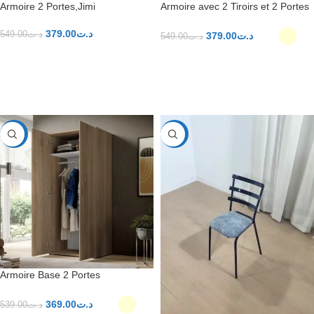
Armoire 2 Portes,Jimi
Armoire avec 2 Tiroirs et 2 Portes
379.00
د.ت
549.00
د.ت
379.00
د.ت
549.00
د.ت
AJOUTER AU PANIER
CHOIX DES OPTIONS
-32%
-35%
Armoire Base 2 Portes
369.00
د.ت
539.00
د.ت