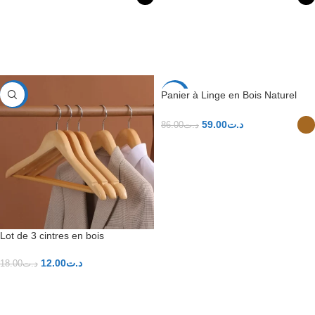
CHOIX DES OPTIONS
CHOIX DES OPTIONS
Panier à Linge en Bois Naturel
-33%
-31%
59.00
د.ت
86.00
د.ت
CHOIX DES OPTIONS
Lot de 3 cintres en bois
12.00
د.ت
18.00
د.ت