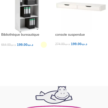
Bibliothèque bureautique
console suspendue
199.00
د.ت
274.00
د.ت
199.00
د.ت
664.00
د.ت
AJOUTER AU PANIER
CHOIX DES OPTIONS