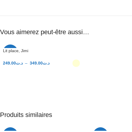
Vous aimerez peut-être aussi…
Lit place, Jimi
-31%
249.00
د.ت
–
349.00
د.ت
CHOIX DES OPTIONS
Produits similaires