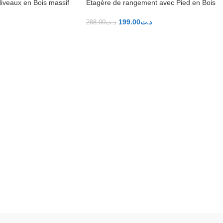
Niveaux en Bois massif
Étagère de rangement avec Pied en Bois
-31%
199.00
د.ت
288.00
د.ت
ER
AJOUTER AU PANIER