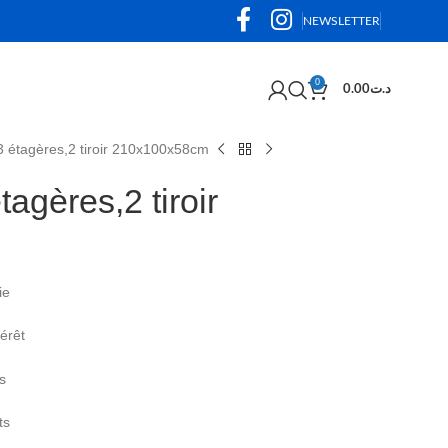
NEWSLETTER
0
0.00
د.ت
3 étagères,2 tiroir 210x100x58cm
agères,2 tiroir
ie
érêt
s
ts