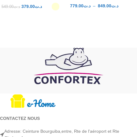
779.00
د.ت
–
849.00
د.ت
379.00
د.ت
549.00
د.ت
CHOIX DES OPTIONS
CHOIX DES OPTIONS
CONTACTEZ NOUS
Adresse: Ceinture Bourguiba,entre, Rte de l'aéroport et Rte