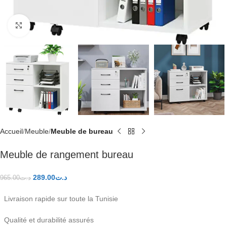
Click to enlarge
Accueil
Meuble
Meuble de bureau
Meuble de rangement bureau
289.00
د.ت
965.00
د.ت
Livraison rapide sur toute la Tunisie
Qualité et durabilité assurés