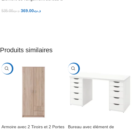
tiroirs,36x70cm
369.00
د.ت
535.00
د.ت
AJOUTER AU PANIER
Produits similaires
-31%
-31%
Armoire avec 2 Tiroirs et 2 Portes
Bureau avec élément de
rangement