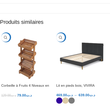
Produits similaires
-39%
-31%
Corbeille à Fruits 4 Niveaux en
Lit en pieds bois, VIVIRA
Bois massif
469.00
د.ت
–
639.00
د.ت
79.00
د.ت
129.00
د.ت