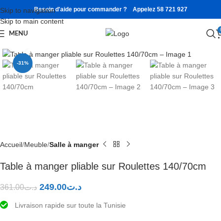
Besoin d'aide pour commander ? Appelez 58 721 927
Skip to navigation
Watch video
Skip to main content
MENU
Click to enlarge
-31%
SOLD OUT
Accueil
Meuble
Salle à manger
Table à manger pliable sur Roulettes 140/70cm
249.00
د.ت
361.00
د.ت
Livraison rapide sur toute la Tunisie