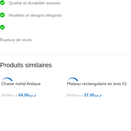
Qualité et durabilité assurés
Modèles et designs élégants
Rupture de stock
Produits similaires
Chaise métal Antique
Plateau rectangulaire en bois 51
-31%
-37%
x 33cm
64.00
د.ت
37.00
د.ت
93.00
د.ت
59.00
د.ت
AJOUTER AU PANIER
AJOUTER AU PANIER