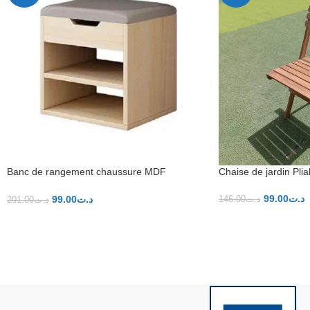
Banc de rangement chaussure MDF
Chaise de jardin Plia
40/28cm
99.00
د.ت
99.00
د.ت
146.00
د.ت
201.00
د.ت
AJOUTER AU PANI
AJOUTER AU PANIER