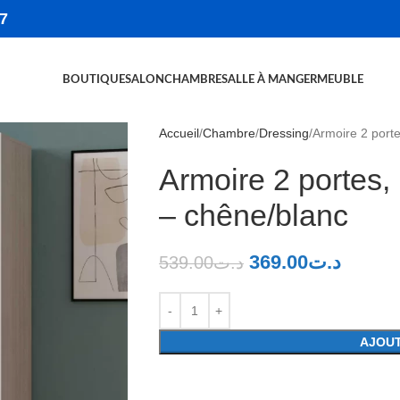
7
BOUTIQUE
SALON
CHAMBRE
SALLE À MANGER
MEUBLE
Accueil
Chambre
Dressing
Armoire 2 porte
Armoire 2 portes, 
– chêne/blanc
369.00
د.ت
539.00
د.ت
AJOUT