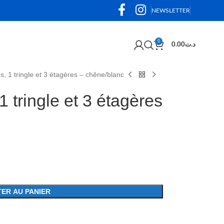
NEWSLETTER
0
0.00
د.ت
s, 1 tringle et 3 étagères – chêne/blanc
1 tringle et 3 étagères
ER AU PANIER