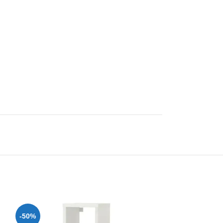
-50%
-31%