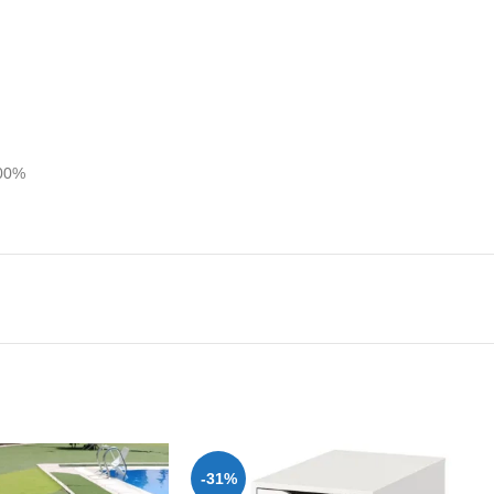
100%
-31%