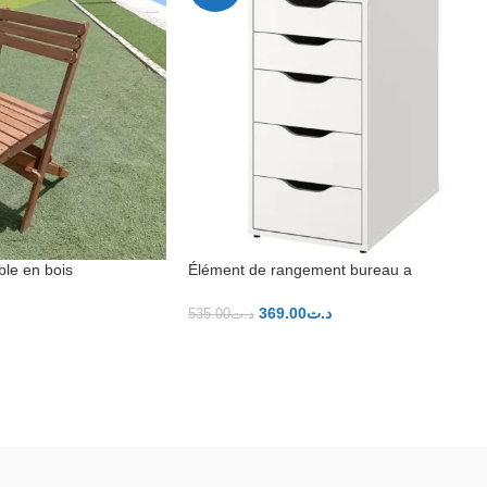
ble en bois
Élément de rangement bureau a
tiroirs,36x70cm
369.00
د.ت
535.00
د.ت
ER
AJOUTER AU PANIER