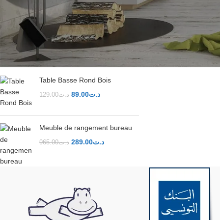
MEILLEURS PRODUITS
Table de chevet scandinave à 2
tiroirs
149.00
د.ت
219.00
د.ت
Table Basse Rond Bois
89.00
د.ت
129.00
د.ت
Meuble de rangement bureau
289.00
د.ت
965.00
د.ت