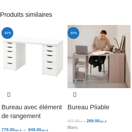
Produits similaires
-31%
-31%
Bureau avec élément
Bureau Pliable
de rangement
289.00
د.ت
419.00
د.ت
Blanc.
779.00
د.ت
–
849.00
د.ت