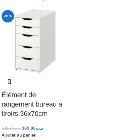
-31%
Élément de
rangement bureau a
tiroirs,36x70cm
369.00
د.ت
535.00
د.ت
Ajouter au panier