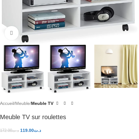
Click to enlarge
Accueil
Meuble
Meuble TV
Meuble TV sur roulettes
119.00
د.ت
172.00
د.ت