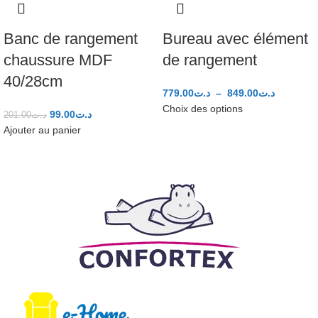
Banc de rangement
Bureau avec élément
chaussure MDF
de rangement
40/28cm
779.00
د.ت
–
849.00
د.ت
Choix des options
99.00
د.ت
201.00
د.ت
Ajouter au panier