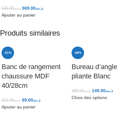
369.00
د.ت
535.00
د.ت
Ajouter au panier
Produits similaires
-51%
-48%
Banc de rangement
Bureau d’angle
chaussure MDF
pliante Blanc
40/28cm
149.00
د.ت
289.00
د.ت
Choix des options
99.00
د.ت
201.00
د.ت
Ajouter au panier