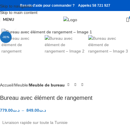
Besoin d'aide pour commander ? Appelez 58 721 927
Skip to navigation
Skip to main content
MENU
Click to enlarge
-31%
Accueil
Meuble
Meuble de bureau
Bureau avec élément de rangement
779.00
د.ت
–
849.00
د.ت
Livraison rapide sur toute la Tunisie