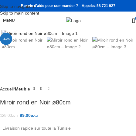
Besoin d'aide pour commander ? Appelez 58 721 927
Skip to navigation
Skip to main content
MENU
Click to enlarge
-31%
Accueil
Meuble
Miroir rond en Noir ø80cm
89.00
د.ت
129.00
د.ت
Livraison rapide sur toute la Tunisie