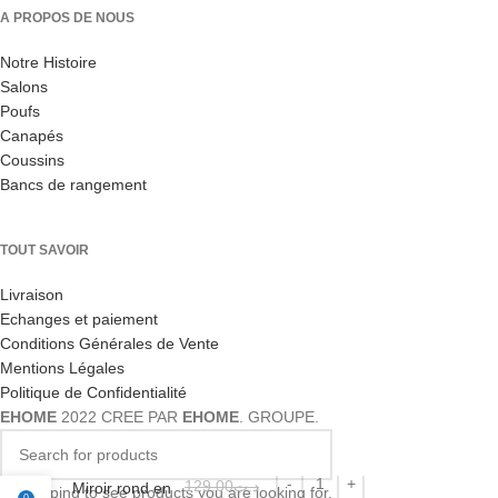
A PROPOS DE NOUS
Notre Histoire
Salons
Poufs
Canapés
Coussins
Bancs de rangement
TOUT SAVOIR
Livraison
Echanges et paiement
Conditions Générales de Vente
Mentions Légales
Politique de Confidentialité
EHOME
2022 CREE PAR
EHOME
. GROUPE.
129.00
د.ت
Miroir rond en
Start typing to see products you are looking for.
0