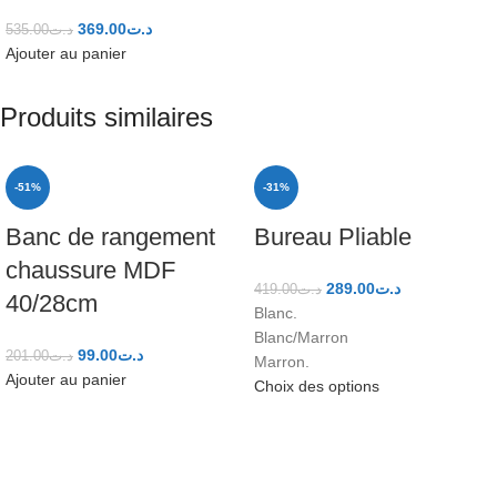
369.00
د.ت
535.00
د.ت
Ajouter au panier
Produits similaires
-51%
-31%
Banc de rangement
Bureau Pliable
chaussure MDF
289.00
د.ت
419.00
د.ت
40/28cm
Blanc.
Blanc/Marron
99.00
د.ت
201.00
د.ت
Marron.
Ajouter au panier
Choix des options