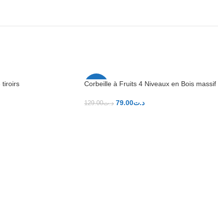
tiroirs
Corbeille à Fruits 4 Niveaux en Bois massif
-39%
79.00
د.ت
129.00
د.ت
ER
AJOUTER AU PANIER