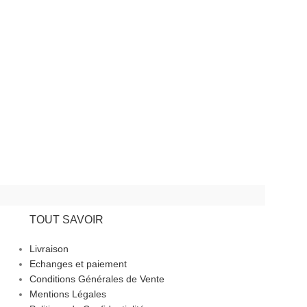
249.00
د.ت
–
34
CHOIX DES OP
TOUT SAVOIR
Livraison
Echanges et paiement
Conditions Générales de Vente
Mentions Légales