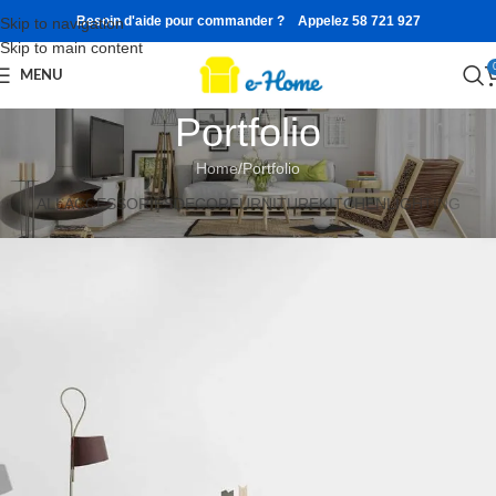
Besoin d'aide pour commander ? Appelez 58 721 927
Skip to navigation
Skip to main content
MENU
Portfolio
Home
Portfolio
ALL
ACCESSORIES
DECOR
FURNITURE
KITCHEN
LIGHTING