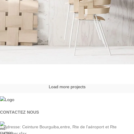
Imperdiet mauris a nontin
Accessories
Venenatis nam phasellus
Lighting
Load more projects
Leo uteu ullamcorper
Kitchen
CONTACTEZ NOUS
Adresse: Ceinture Bourguiba,entre, Rte de l'aéroport et Rte
Chaker,sfax