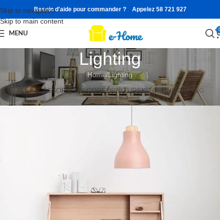
Besoin d'aide pour commander ? Appelez 58 721 927
Skip to navigation
Skip to main content
MENU
Lighting
Home
Lighting
ALL
ACCESSORIES
DECOR
FURNITURE
KITCHEN
LIGHTING