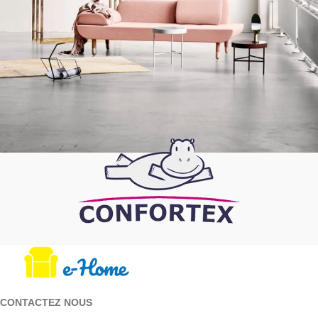
Rhoncus quisque sollicitudin
Decor
CONTACTEZ NOUS