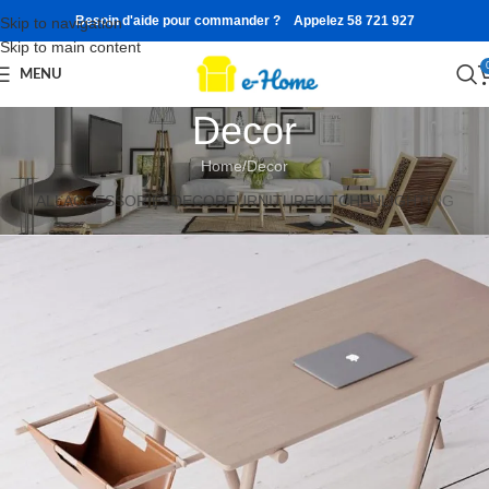
Besoin d'aide pour commander ? Appelez 58 721 927
Skip to navigation
Skip to main content
MENU
Decor
Home
Decor
ALL
ACCESSORIES
DECOR
FURNITURE
KITCHEN
LIGHTING