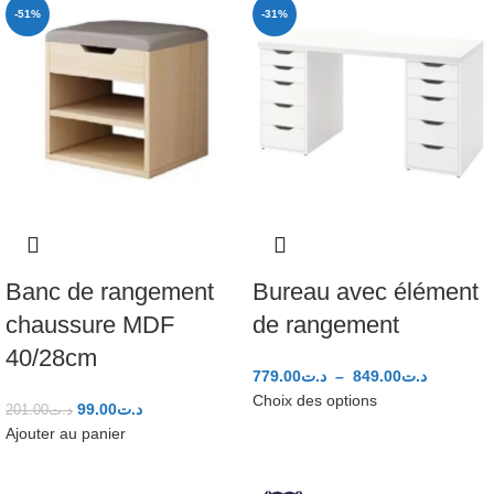
-51%
-31%
Banc de rangement
Bureau avec élément
chaussure MDF
de rangement
40/28cm
779.00
د.ت
–
849.00
د.ت
Choix des options
99.00
د.ت
201.00
د.ت
Ajouter au panier