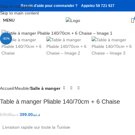
Besoin d'aide pour commander ? Appelez 58 721 927
Skip to navigation
Watch video
Skip to main content
MENU
Click to enlarge
-31%
Accueil
Meuble
Salle à manger
Table à manger Pliable 140/70cm + 6 Chaise
399.00
د.ت
579.00
د.ت
Livraison rapide sur toute la Tunisie