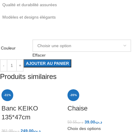
Qualité et durabilité assurées
Modèles et designs élégants
Couleur
Effacer
AJOUTER AU PANIER
Produits similaires
-31%
-35%
Banc KEIKO
Chaise
135*47cm
39.00
د.ت
59.55
د.ت
Choix des options
249.00
د.ت
361.00
د.ت