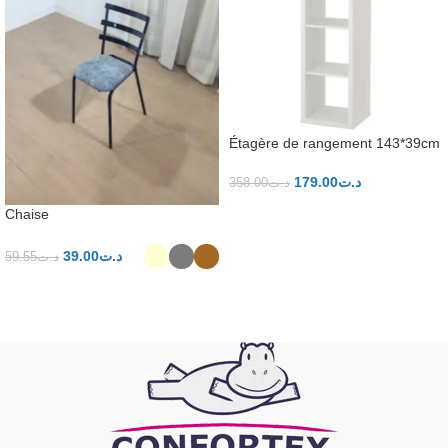
Étagère de rangement 143*39cm
179.00
د.ت
358.00
د.ت
Chaise
39.00
د.ت
59.55
د.ت
AJOUTER AU PANIER
CHOIX DES OPTIONS