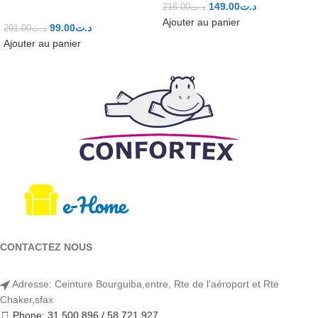
149.00
د.ت
216.00
د.ت
Ajouter au panier
99.00
د.ت
201.00
د.ت
Ajouter au panier
CONTACTEZ NOUS
Adresse: Ceinture Bourguiba,entre, Rte de l'aéroport et Rte
Chaker,sfax
Phone: 31 500 896 / 58 721 927