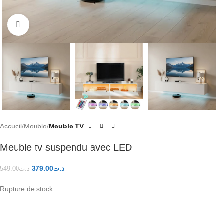
Click to enlarge
Accueil
Meuble
Meuble TV
Meuble tv suspendu avec LED
379.00
د.ت
549.00
د.ت
Rupture de stock